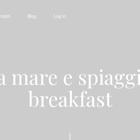
ntatti
Blog
Log in
a mare e spiaggi
breakfast