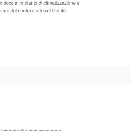
ccia, impianto di climatizzazione e
mare del centro storico di Cefalù.
mpianto di climatizzazione e