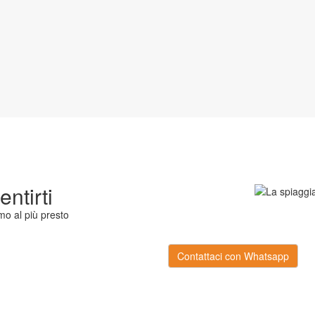
ntirti
o al più presto
Contattaci con Whatsapp