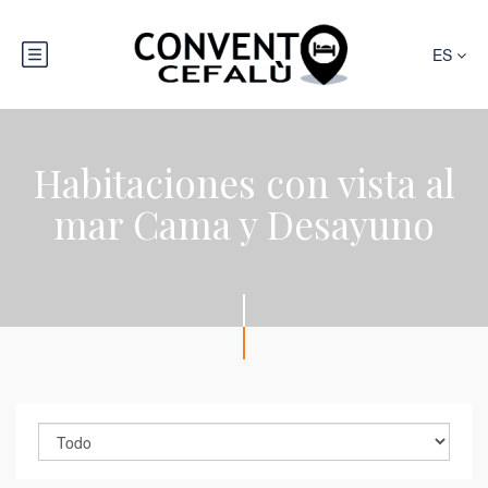
ES
Habitaciones con vista al
mar Cama y Desayuno