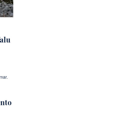
alu
ento