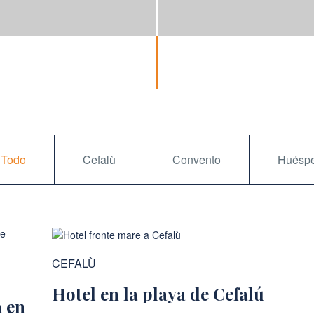
Todo
Cefalù
Convento
Huésp
CEFALÙ
Hotel en la playa de Cefalú
a en