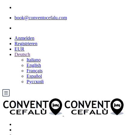
book@conventocefalu.com
Anmelden
Registrieren
EUR
Deutsch
Italiano
English
Français
Español
Русский