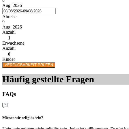
8
Aug, 2026
Abreise
9
Aug, 2026
Anzahl
1
Erwachsene
Anzahl
0
Kinder
VERFÜGBARKEIT PRÜFEN
Häufig gestellte Fragen
FAQs
Müssen wir religiös sein?
Nein, wir müssen nicht religiös sein. Jeder ist willkommen. Es gibt k