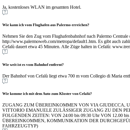
Ja, kostenloses WLAN im gesamten Hotel.
Wie kann ich vom Flughafen aus Palermo erreichen?
Nehmen Sie den Zug vom Flughafenbahnhof nach Palermo Centrale (de
http://www.palermoweb.com/metropa/default1.htm. Es gibt auch zahl
Cefalù dauert etwa 45 Minuten. Alle Züge halten in Cefalù: www.tren
Wie weit ist es vom Bahnhof entfernt?
Der Bahnhof von Cefalù liegt etwa 700 m vom Collegio di Maria entf
Wie komme ich mit dem Auto zum Kloster von Cefalù?
ZUGANG ZUM ÜBEREINKOMMEN VON VIA GIUDECCA, UM 
VITTORIO EMANUELE ZULÄSSIGER ZUGANG ZU DEN PER
FOLGENDEN ZEITEN: VON 24:00 bis 09:30 Uhr VON 12.00 bis 18.
ÜBEREINKOMMEN, KOMMUNIKATION DER DURCHGEFÜHRT
FAHRZEUGTYP)