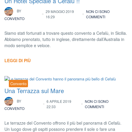
Un Hotel Speciale a Cefalù !!
BY
29 MAGGIO 2019
NON CI SONO
16:29
COMMENTI
CONVENTO
Siamo stati fortunati a trovare questo convento a Cefalù, in Sicilia.
Abbiamo prenotato, tutto in inglese, direttamente dall’Australia in
modo semplice e veloce.
LEGGI DI PIÙ
Convento
Una Terrazza sul Mare
BY
6 APRILE 2019
NON CI SONO
22:33
COMMENTI
CONVENTO
Le terrazze del Convento offrono il più bel panorama di Cefalù.
Un luogo dove gli ospiti possono prendere il sole o fare una