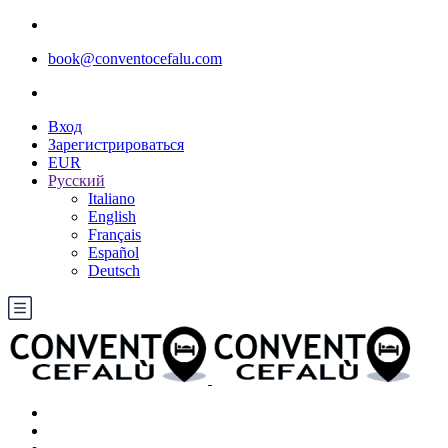
book@conventocefalu.com
Вход
Зарегистрироваться
EUR
Русский
Italiano
English
Français
Español
Deutsch