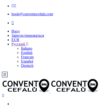
book@conventocefalu.com
Вход
Зарегистрироваться
EUR
Русский
Italiano
English
Français
Español
Deutsch