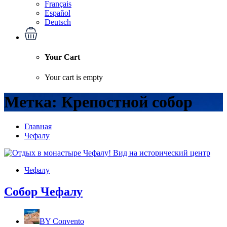
Français
Español
Deutsch
Your Cart
Your cart is empty
Метка:
Крепостной собор
Главная
Чефалу
Чефалу
Собор Чефалу
BY
Convento