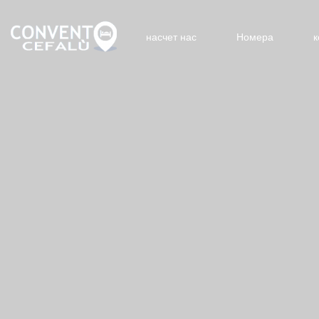
насчет нас
Номера
к